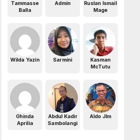
Tammasse
Admin
Ruslan Ismail
Balla
Mage
Wilda Yazin
Sarmini
Kasman
McTutu
Ghinda
Abdul Kadir
Aldo Jlm
Aprilia
Sambolangi