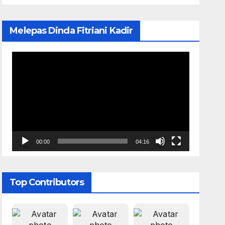
Melepas Dinda Fitriani Kadir
Pemutar
Video
00:00
04:16
Top Contributors