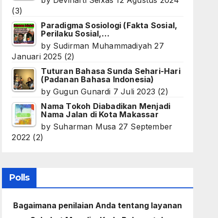
by
Devinarti Seixas
12 Agustus 2024
(3)
Paradigma Sosiologi (Fakta Sosial,
Perilaku Sosial,…
by
Sudirman Muhammadiyah
27
Januari 2025
(2)
Tuturan Bahasa Sunda Sehari-Hari
(Padanan Bahasa Indonesia)
by
Gugun Gunardi
7 Juli 2023
(2)
Nama Tokoh Diabadikan Menjadi
Nama Jalan di Kota Makassar
by
Suharman Musa
27 September
2022
(2)
Polls
Bagaimana penilaian Anda tentang layanan