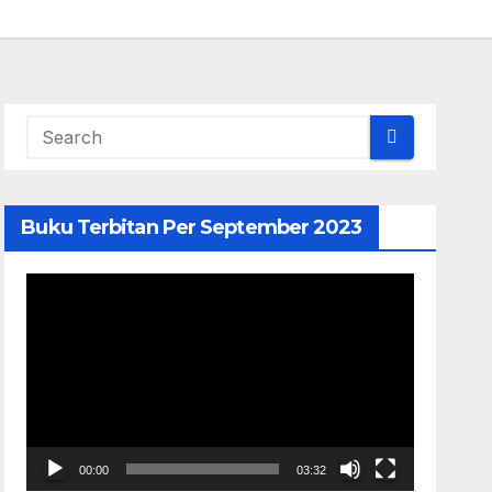
Buku Terbitan Per September 2023
Pemutar
Video
00:00
03:32