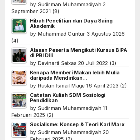
by
Sudirman Muhammadiyah
3
September 2021
(8)
Hibah Penelitian dan Daya Saing
Akademik
by
Muhammad Guntur
3 Agustus 2026
(4)
Alasan Peserta Mengikuti Kursus BIPA
di PBI Dili
by
Devinarti Seixas
20 Juli 2022
(3)
Kenapa Memberi Makan lebih Mulia
daripada Mendirikan…
by
Ruslan Ismail Mage
16 April 2023
(2)
Catatan Kuliah SDM Sosiologi
Pendidikan
by
Sudirman Muhammadiyah
11
Februari 2025
(2)
Sosialisme: Konsep & Teori Karl Marx
by
Sudirman Muhammadiyah
20
Februari 2025
(2)