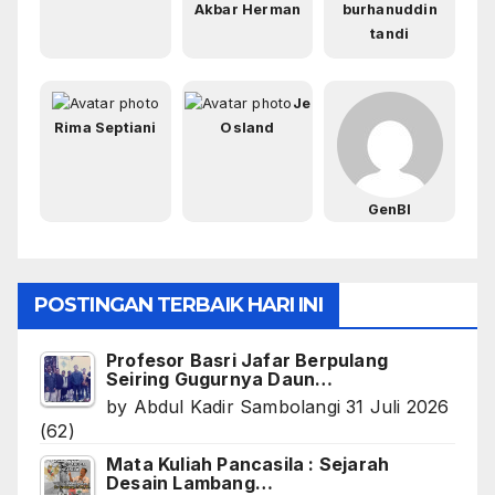
Akbar Herman
burhanuddin
tandi
Je
Rima Septiani
Osland
GenBI
POSTINGAN TERBAIK HARI INI
Profesor Basri Jafar Berpulang
Seiring Gugurnya Daun…
by
Abdul Kadir Sambolangi
31 Juli 2026
(62)
Mata Kuliah Pancasila : Sejarah
Desain Lambang…