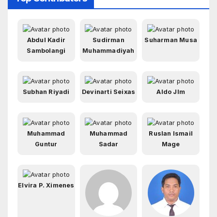
Abdul Kadir
Sudirman
Suharman Musa
Sambolangi
Muhammadiyah
Subhan Riyadi
Devinarti Seixas
Aldo Jlm
Muhammad
Muhammad
Ruslan Ismail
Guntur
Sadar
Mage
Elvira P. Ximenes