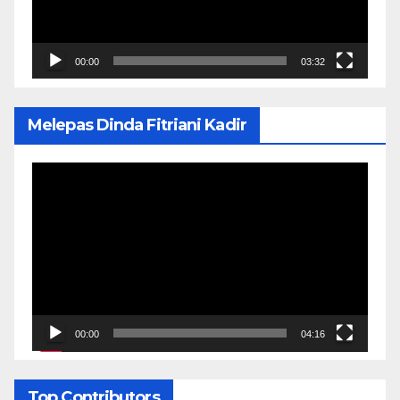
00:00
03:32
Melepas Dinda Fitriani Kadir
Pemutar
Video
00:00
04:16
Top Contributors