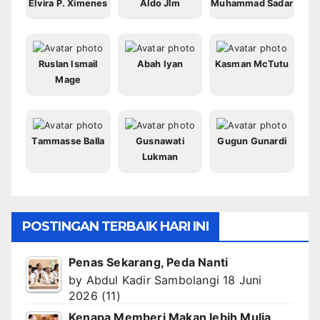
Elvira P. Ximenes
Aldo Jlm
Muhammad Sadar
Ruslan Ismail
Abah Iyan
Kasman McTutu
Mage
Tammasse Balla
Gusnawati
Gugun Gunardi
Lukman
POSTINGAN TERBAIK HARI INI
Penas Sekarang, Peda Nanti
by
Abdul Kadir Sambolangi
18 Juni
2026
(11)
Kenapa Memberi Makan lebih Mulia