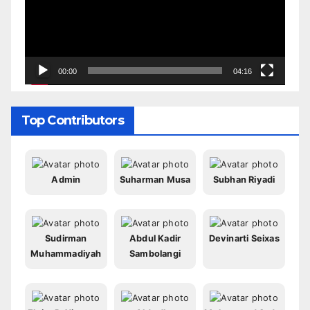
00:00
04:16
Top Contributors
Admin
Suharman Musa
Subhan Riyadi
Sudirman
Abdul Kadir
Devinarti Seixas
Muhammadiyah
Sambolangi