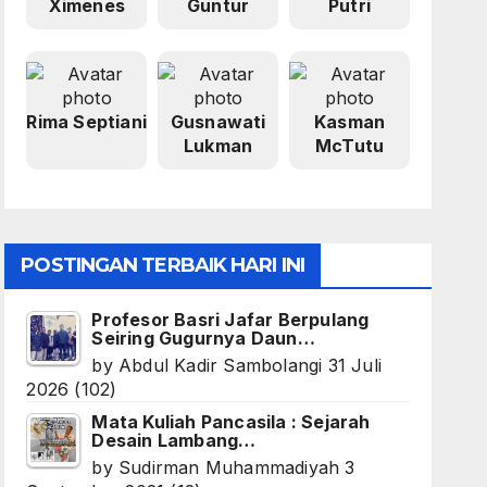
Ximenes
Guntur
Putri
Rima Septiani
Gusnawati
Kasman
Lukman
McTutu
POSTINGAN TERBAIK HARI INI
Profesor Basri Jafar Berpulang
Seiring Gugurnya Daun…
by
Abdul Kadir Sambolangi
31 Juli
2026
(102)
Mata Kuliah Pancasila : Sejarah
Desain Lambang…
by
Sudirman Muhammadiyah
3