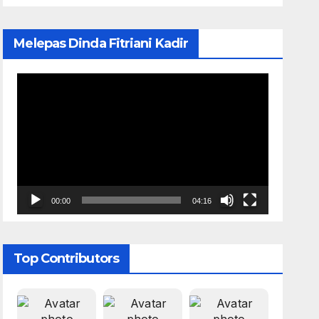
Melepas Dinda Fitriani Kadir
Pemutar
Video
00:00
04:16
Top Contributors