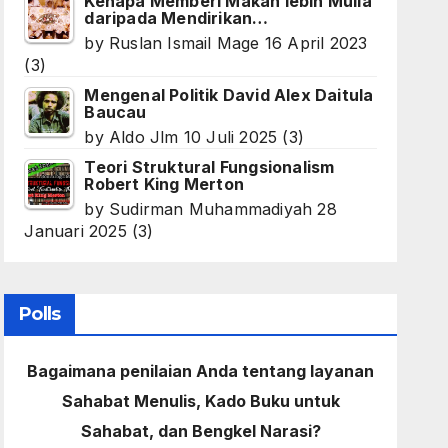
Kenapa Memberi Makan lebih Mulia
daripada Mendirikan…
by
Ruslan Ismail Mage
16 April 2023
(3)
Mengenal Politik David Alex Daitula
Baucau
by
Aldo Jlm
10 Juli 2025
(3)
Teori Struktural Fungsionalism
Robert King Merton
by
Sudirman Muhammadiyah
28
Januari 2025
(3)
Polls
Bagaimana penilaian Anda tentang layanan
Sahabat Menulis, Kado Buku untuk
Sahabat, dan Bengkel Narasi?