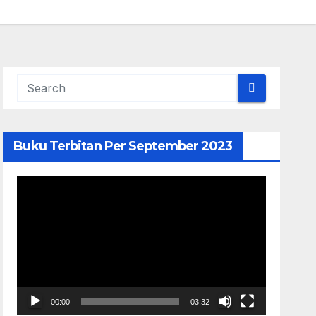
Buku Terbitan Per September 2023
Pemutar
Video
00:00
03:32