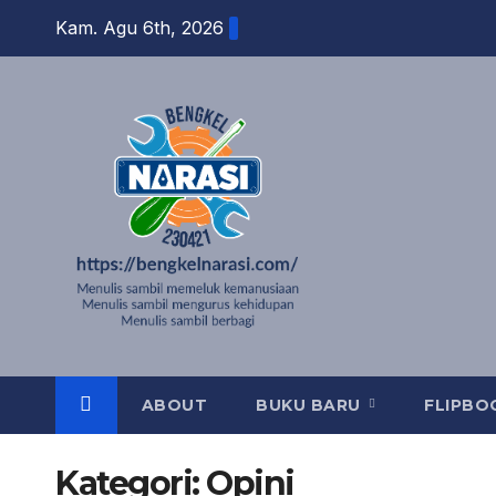
Skip
Kam. Agu 6th, 2026
to
content
ABOUT
BUKU BARU
FLIPB
Kategori:
Opini