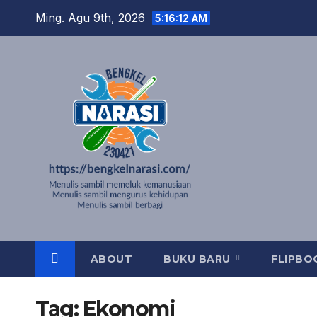
Skip
Ming. Agu 9th, 2026
5:16:12 AM
to
content
ABOUT
BUKU BARU
FLIPB
Tag:
Ekonomi