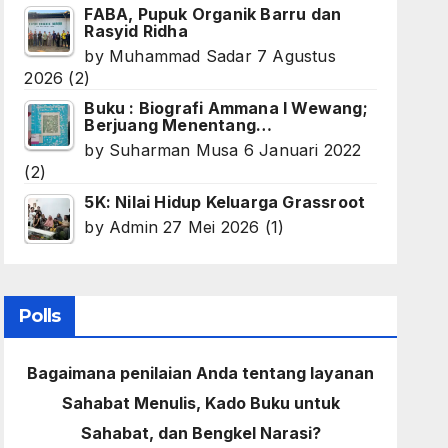
FABA, Pupuk Organik Barru dan
Rasyid Ridha
by
Muhammad Sadar
7 Agustus
2026
(2)
Buku : Biografi Ammana I Wewang;
Berjuang Menentang…
by
Suharman Musa
6 Januari 2022
(2)
5K: Nilai Hidup Keluarga Grassroot
by
Admin
27 Mei 2026
(1)
Polls
Bagaimana penilaian Anda tentang layanan
Sahabat Menulis, Kado Buku untuk
Sahabat, dan Bengkel Narasi?