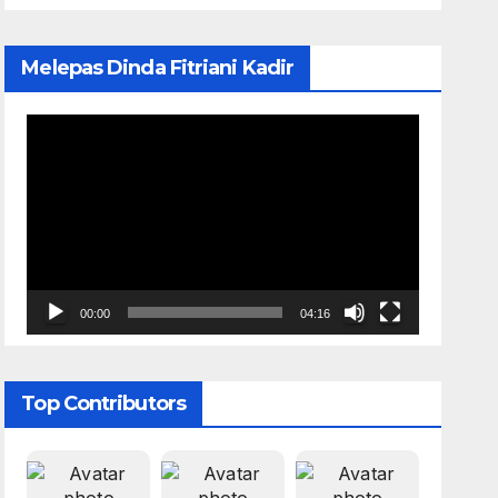
Melepas Dinda Fitriani Kadir
Pemutar
Video
00:00
04:16
Top Contributors