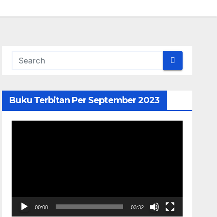
Buku Terbitan Per September 2023
Pemutar
Video
00:00
03:32