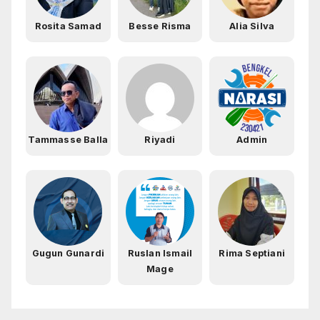
Rosita Samad
Besse Risma
Alia Silva
Tammasse Balla
Riyadi
Admin
Gugun Gunardi
Ruslan Ismail
Rima Septiani
Mage