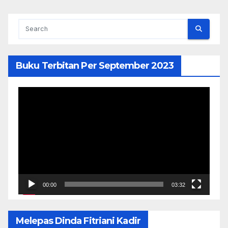
Buku Terbitan Per September 2023
Pemutar
Video
00:00
03:32
Melepas Dinda Fitriani Kadir