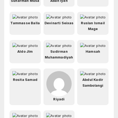
Suharman Musa
Abah Iyan
Tammasse Balla
Devinarti Seixas
Ruslan Ismail
Mage
Aldo Jlm
Sudirman
Hamsah
Muhammadiyah
Rosita Samad
Abdul Kadir
Sambolangi
Riyadi