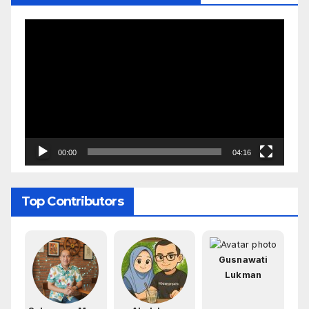
Pemutar
Video
00:00
04:16
Top Contributors
Gusnawati
Lukman