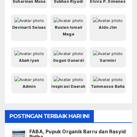
Suharman Musa
Subhan Riyadi
Elvira P. Ximenes
Devinarti Seixas
Ruslan Ismail
Aldo Jlm
Mage
Abah Iyan
Gugun Gunardi
Sarmini
Admin
Inspirasi Daerah
Tammasse Balla
POSTINGAN TERBAIK HARI INI
FABA, Pupuk Organik Barru dan Rasyid
Ridha