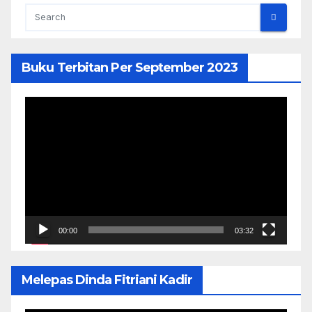
Buku Terbitan Per September 2023
Pemutar
Video
00:00
03:32
Melepas Dinda Fitriani Kadir