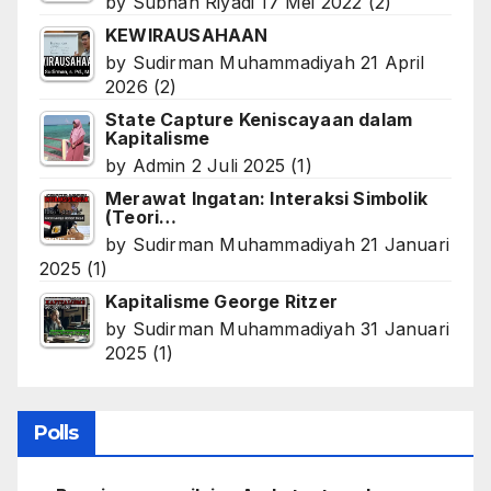
by
Subhan Riyadi
17 Mei 2022
(2)
KEWIRAUSAHAAN
by
Sudirman Muhammadiyah
21 April
2026
(2)
State Capture Keniscayaan dalam
Kapitalisme
by
Admin
2 Juli 2025
(1)
Merawat Ingatan: Interaksi Simbolik
(Teori…
by
Sudirman Muhammadiyah
21 Januari
2025
(1)
Kapitalisme George Ritzer
by
Sudirman Muhammadiyah
31 Januari
2025
(1)
Polls