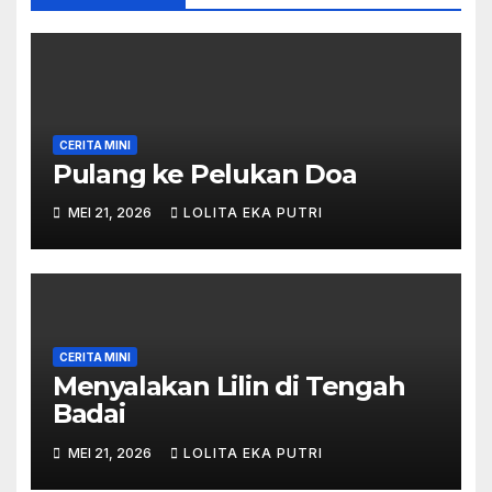
r
g
r
a
u
b
u
r
)
a
)
u
r
)
u
)
CERITA MINI
Pulang ke Pelukan Doa
MEI 21, 2026
LOLITA EKA PUTRI
CERITA MINI
Menyalakan Lilin di Tengah
Badai
MEI 21, 2026
LOLITA EKA PUTRI