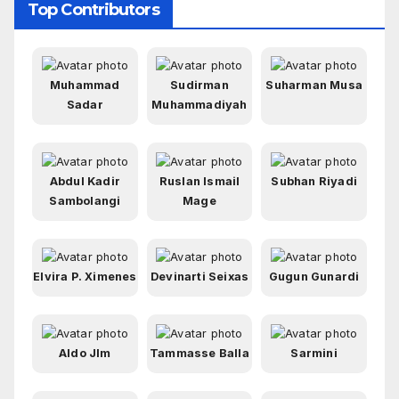
Top Contributors
Muhammad
Sudirman
Suharman Musa
Sadar
Muhammadiyah
Abdul Kadir
Ruslan Ismail
Subhan Riyadi
Sambolangi
Mage
Elvira P. Ximenes
Devinarti Seixas
Gugun Gunardi
Aldo Jlm
Tammasse Balla
Sarmini