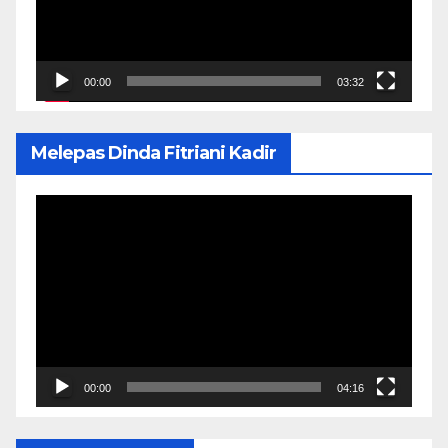
00:00
03:32
Melepas Dinda Fitriani Kadir
Pemutar
Video
00:00
04:16