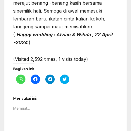
merajut benang -benang kasih bersama
sipemilik hati. Semoga di awal memasuki
lembaran baru, ikatan cinta kalian kokoh,
langgeng sampai maut memisahkan.
(
Happy wedding : Alvian & Wihda , 22 April
-2024
)
(Visited 2,592 times, 1 visits today)
Bagikan ini:
K
K
K
K
l
l
l
l
i
i
i
i
k
k
k
k
u
u
u
u
n
n
n
n
Menyukai ini:
t
t
t
t
u
u
u
u
Memuat...
k
k
k
k
b
m
b
b
e
e
e
e
r
m
r
r
b
b
b
b
a
a
a
a