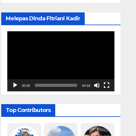
Melepas Dinda Fitriani Kadir
Pemutar
Video
00:00
04:16
Top Contributors