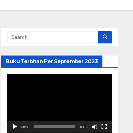
Buku Terbitan Per September 2023
Pemutar
Video
00:00
03:32