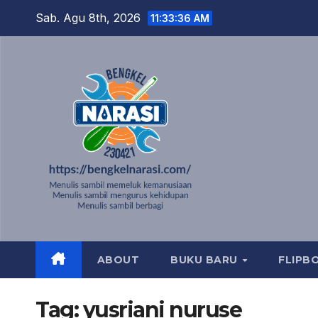
Skip
Sab. Agu 8th, 2026
11:33:37 AM
to
content
ABOUT
BUKU BARU
FLIPB
Tag:
yusriani nuruse