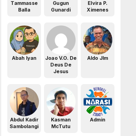
Tammasse
Gugun
Elvira P.
Balla
Gunardi
Ximenes
Abah Iyan
Joao V.O. De
Aldo Jlm
Deus De
Jesus
Abdul Kadir
Kasman
Admin
Sambolangi
McTutu