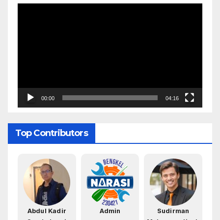
Pemutar
Video
00:00
04:16
Top Contributors
Abdul Kadir
Admin
Sudirman