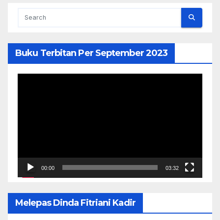
Buku Terbitan Per September 2023
Pemutar
Video
00:00
03:32
Melepas Dinda Fitriani Kadir