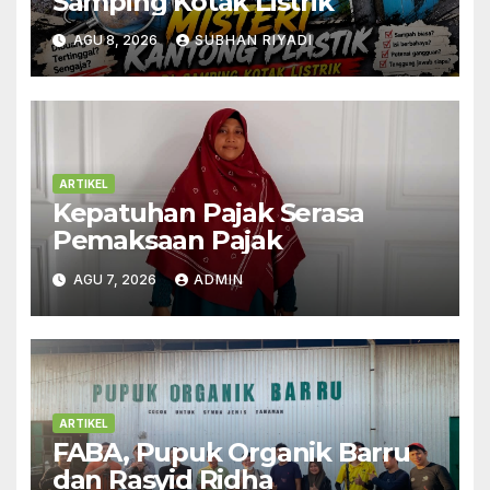
Samping Kotak Listrik
AGU 8, 2026
SUBHAN RIYADI
ARTIKEL
Kepatuhan Pajak Serasa
Pemaksaan Pajak
AGU 7, 2026
ADMIN
ARTIKEL
FABA, Pupuk Organik Barru
dan Rasyid Ridha