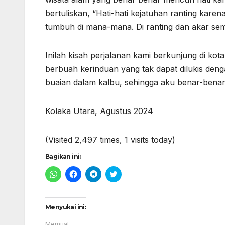
bertuliskan, “Hati-hati kejatuhan ranting karen
tumbuh di mana-mana. Di ranting dan akar semu
Inilah kisah perjalanan kami berkunjung di 
berbuah kerinduan yang tak dapat dilukis de
buaian dalam kalbu, sehingga aku benar-benar
Kolaka Utara, Agustus 2024
(Visited 2,497 times, 1 visits today)
Bagikan ini:
K
K
K
K
l
l
l
l
i
i
i
i
k
k
k
k
u
u
u
u
n
n
n
n
Menyukai ini:
t
t
t
t
u
u
u
u
Memuat...
k
k
k
k