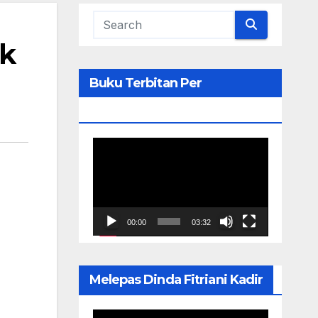
uk
Buku Terbitan Per
September 2023
Pemutar
Video
00:00
03:32
Melepas Dinda Fitriani Kadir