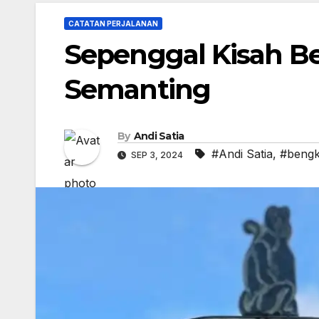
CATATAN PERJALANAN
Sepenggal Kisah Be
Semanting
By
Andi Satia
#Andi Satia
,
#bengk
SEP 3, 2024