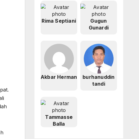
Rima Septiani
Gugun
Gunardi
Akbar Herman
burhanuddin
tandi
pat.
li
dah
Tammasse
Balla
ah