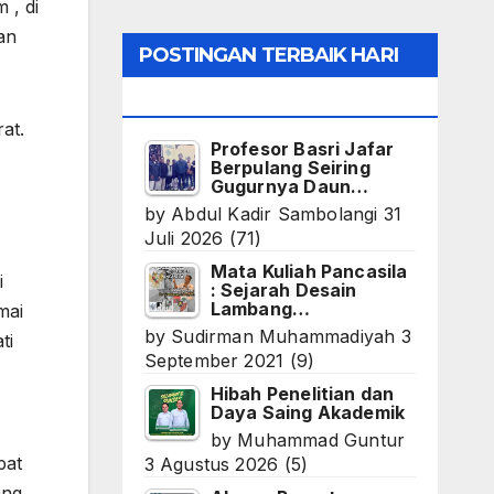
 , di
an
POSTINGAN TERBAIK HARI
INI
at.
Profesor Basri Jafar
Berpulang Seiring
Gugurnya Daun…
by
Abdul Kadir Sambolangi
31
Juli 2026
(71)
Mata Kuliah Pancasila
i
: Sejarah Desain
Lambang…
mai
by
Sudirman Muhammadiyah
3
ti
September 2021
(9)
Hibah Penelitian dan
Daya Saing Akademik
by
Muhammad Guntur
pat
3 Agustus 2026
(5)
ang