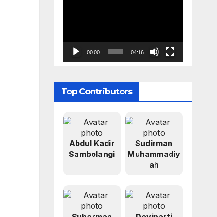
Pemutar
Video
00:00
04:16
Top Contributors
Abdul Kadir
Sudirman
Sambolangi
Muhammadiy
ah
Suharman
Devinarti