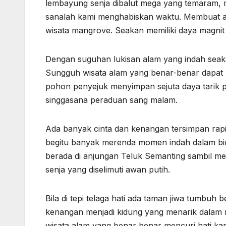
lembayung senja dibalut mega yang temaram, 
sanalah kami menghabiskan waktu. Membuat ak
wisata mangrove. Seakan memiliki daya magnit 
Dengan suguhan lukisan alam yang indah seak
Sungguh wisata alam yang benar-benar dapat me
pohon penyejuk menyimpan sejuta daya tarik p
singgasana peraduan sang malam.
Ada banyak cinta dan kenangan tersimpan rapi 
begitu banyak merenda momen indah dalam bingk
berada di anjungan Teluk Semanting sambil me
senja yang diselimuti awan putih.
Bila di tepi telaga hati ada taman jiwa tumbu
kenangan menjadi kidung yang menarik dalam me
wisata alam yang benar benar mencuri hati ka