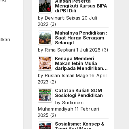
Alasan Peserta
Mengikuti Kursus BIPA
di PBI Dili
by
Devinarti Seixas
20 Juli
2022
(3)
Mahalnya Pendidikan :
Saat Harga Seragam
utkan
Selangit
by
Rima Septiani
1 Juli 2026
(3)
Kenapa Memberi
Makan lebih Mulia
daripada Mendirikan…
by
Ruslan Ismail Mage
16 April
2023
(2)
Catatan Kuliah SDM
Sosiologi Pendidikan
by
Sudirman
Muhammadiyah
11 Februari
2025
(2)
Sosialisme: Konsep &
Teori Karl Marx