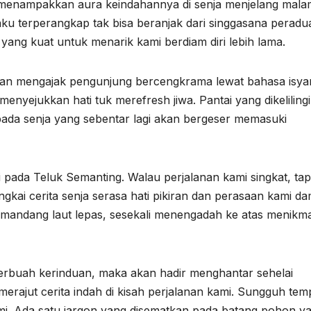
menampakkan aura keindahannya di senja menjelang malam
u terperangkap tak bisa beranjak dari singgasana peradu
yang kuat untuk menarik kami berdiam diri lebih lama.
an mengajak pengunjung bercengkrama lewat bahasa isyar
nyejukkan hati tuk merefresh jiwa. Pantai yang dikelilingi
ada senja yang sebentar lagi akan bergeser memasuki
pada Teluk Semanting. Walau perjalanan kami singkat, tap
ai cerita senja serasa hati pikiran dan perasaan kami da
mandang laut lepas, sesekali menengadah ke atas menikma
h berbuah kerinduan, maka akan hadir menghantar sehelai
rajut cerita indah di kisah perjalanan kami. Sungguh tem
mi. Ada satu jargon yang disematkan pada batang pohon y