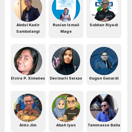
Abdul Kadir
Ruslan Ismail
Subhan Riyadi
Sambolangi
Mage
Elvira P. Ximenes
Devinarti Seixas
Gugun Gunardi
Aldo Jlm
Abah Iyan
Tammasse Balla