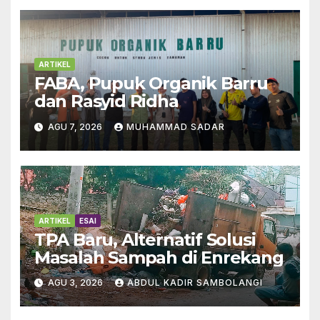
ARTIKEL
FABA, Pupuk Organik Barru
dan Rasyid Ridha
AGU 7, 2026
MUHAMMAD SADAR
ARTIKEL
ESAI
TPA Baru, Alternatif Solusi
Masalah Sampah di Enrekang
AGU 3, 2026
ABDUL KADIR SAMBOLANGI