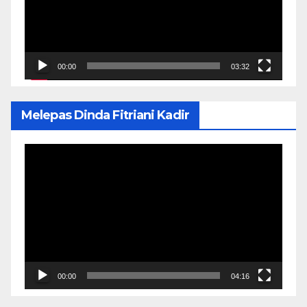
00:00
03:32
Melepas Dinda Fitriani Kadir
Pemutar
Video
00:00
04:16